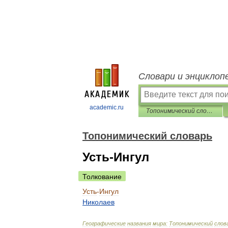
Словари и энциклоп
academic.ru
Топонимический словарь
Топонимический словарь
Усть-Ингул
Толкование
Усть
-
Ингул
Николаев
Географические
названия
мира:
Топонимический
слов