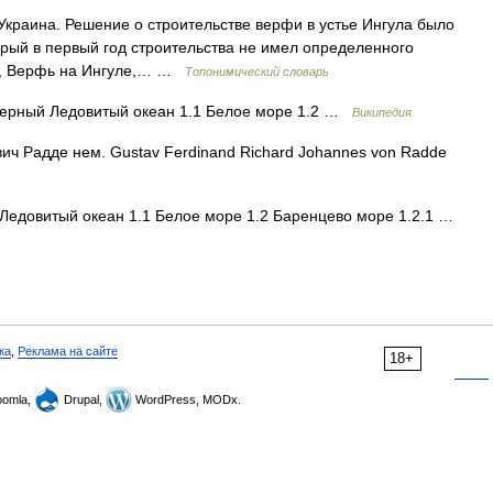
 Украина. Решение о строительстве верфи в устье Ингула было
который в первый год строительства не имел определенного
фь, Верфь на Ингуле,… …
Топонимический словарь
ерный Ледовитый океан 1.1 Белое море 1.2 …
Википедия
ич Радде нем. Gustav Ferdinand Richard Johannes von Radde
едовитый океан 1.1 Белое море 1.2 Баренцево море 1.2.1 …
ка
,
Реклама на сайте
18+
omla,
Drupal,
WordPress, MODx.