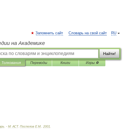
Запомнить сайт
Словарь на свой сайт
RU
едии на Академике
Найти!
Толкования
Переводы
Книги
Игры ⚽
арь
. -
М:
АСТ
.
Поспелов
Е
.
М
.
.
2001
.