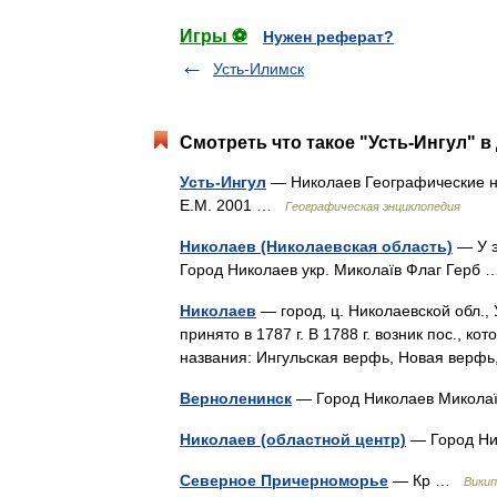
Игры ⚽
Нужен реферат?
Усть-Илимск
Смотреть что такое "Усть-Ингул" в
Усть-Ингул
— Николаев Географические на
Е.М. 2001 …
Географическая энциклопедия
Николаев (Николаевская область)
— У э
Город Николаев укр. Миколаїв Флаг Герб
Николаев
— город, ц. Николаевской обл.,
принято в 1787 г. В 1788 г. возник пос., 
названия: Ингульская верфь, Новая вер
Верноленинск
— Город Николаев Микола
Николаев (областной центр)
— Город Ни
Северное Причерноморье
— Кр …
Викип