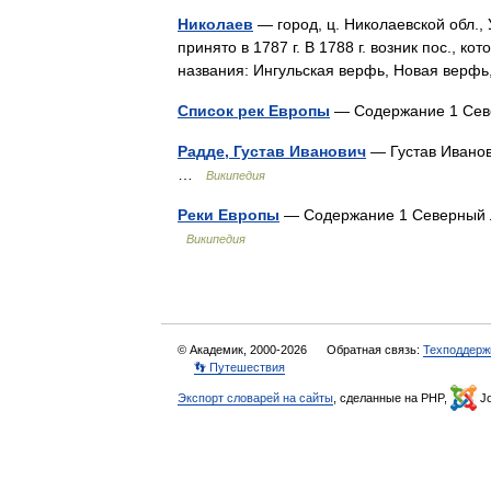
Николаев
— город, ц. Николаевской обл.,
принято в 1787 г. В 1788 г. возник пос., 
названия: Ингульская верфь, Новая вер
Список рек Европы
— Содержание 1 Сев
Радде, Густав Иванович
— Густав Иванов
…
Википедия
Реки Европы
— Содержание 1 Северный Л
Википедия
© Академик, 2000-2026
Обратная связь:
Техподдерж
👣 Путешествия
Экспорт словарей на сайты
, сделанные на PHP,
Jo