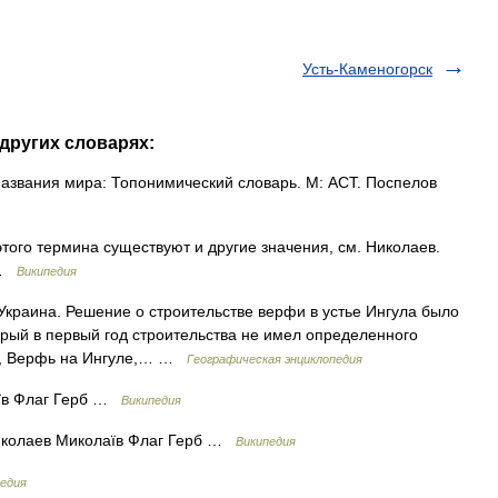
Усть-Каменогорск
 других словарях:
звания мира: Топонимический словарь. М: АСТ. Поспелов
того термина существуют и другие значения, см. Николаев.
 …
Википедия
 Украина. Решение о строительстве верфи в устье Ингула было
который в первый год строительства не имел определенного
фь, Верфь на Ингуле,… …
Географическая энциклопедия
їв Флаг Герб …
Википедия
колаев Миколаїв Флаг Герб …
Википедия
едия